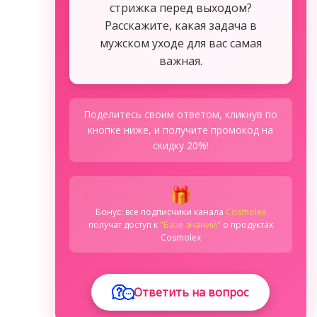
стрижка перед выходом?
Расскажите, какая задача в
мужском уходе для вас самая
важная.
Поделитесь своим ответом, кликнув по
кнопке ниже, и получите промокод на
скидку 20%!
🎁
Бонус: все подписчики канала
Cosmolex
получат доступ к
"Базе знаний"
о продуктах
Cosmolex
Ответить на вопрос