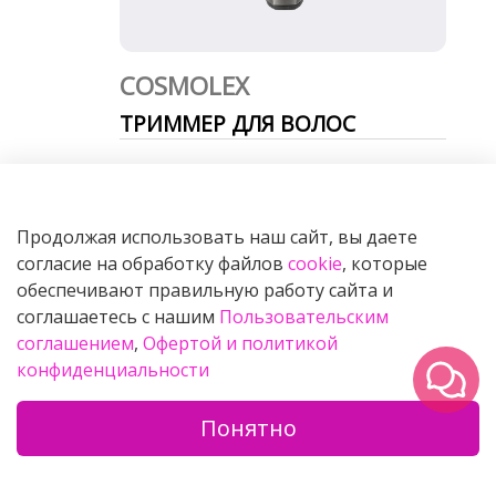
COSMOLEX
ТРИММЕР ДЛЯ ВОЛОС
В КОРЗИНУ
Продолжая использовать наш сайт, вы даете
согласие на обработку файлов
cookie
, которые
обеспечивают правильную работу сайта и
Как правильно использовать насадки
соглашаетесь с нашим
Пользовательским
электробритвы для стрижки волос
соглашением
,
Офертой и политикой
AVETS?
конфиденциальности
Понятно
0
Каталог
Поиск
Корзина
Избранное
Профиль