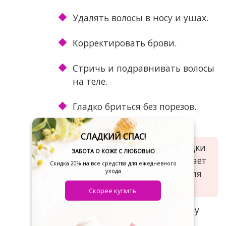
Удалять волосы в носу и ушах.
Корректировать брови.
Стричь и подравнивать волосы
на теле.
Гладко бриться без порезов.
✨ Главное отличие:
СЛАДКИЙ СПАС!
В комплекте идут сменные насадки
ЗАБОТА О КОЖЕ С ЛЮБОВЬЮ
разной длины и формы, что делает
Скидка 20% на все средства для ежедневного
ухода
его идеальным инструментом для
любых задач.
Скорее купить
Когда один прибор закрывает сразу
несколько задач, уход становится