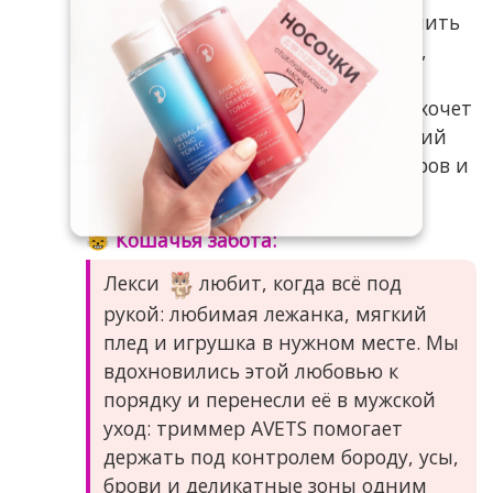
проще и спокойнее: не нужно хранить
отдельные устройства для бороды,
носа, ушей, бровей и тела. Такой
формат особенно удобен тем, кто хочет
поддерживать аккуратный внешний
вид без лишней суеты, долгих сборов и
постоянных походов к барберу.
😸 Кошачья забота:
Лекси
любит, когда всё под
рукой: любимая лежанка, мягкий
плед и игрушка в нужном месте. Мы
вдохновились этой любовью к
порядку и перенесли её в мужской
уход: триммер AVETS помогает
держать под контролем бороду, усы,
брови и деликатные зоны одним