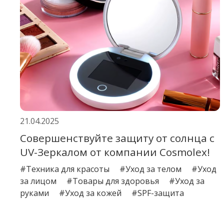
21.04.2025
Совершенствуйте защиту от солнца с
UV-Зеркалом от компании Cosmolex!
#Техника для красоты
#Уход за телом
#Уход
за лицом
#Товары для здоровья
#Уход за
руками
#Уход за кожей
#SPF-защита