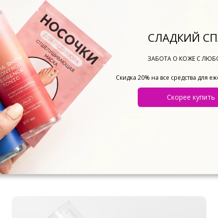
СЛАДКИЙ СП
ЗАБОТА О КОЖЕ С ЛЮ
Скидка 20% на все средства для е
30.04.2025
Как правильно ухаживать за
Скорее купить
полостью рта: Советы и
рекомендации?
#Товары для здоровья
#Здоровье зубов