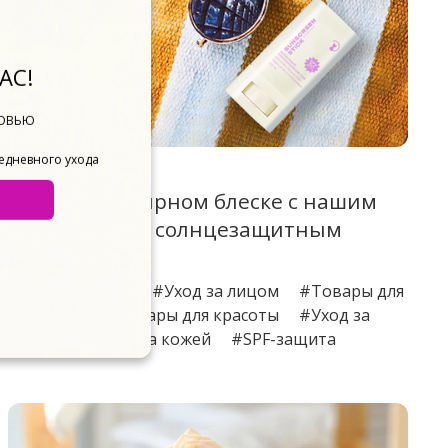
АС!
БОВЬЮ
жедневного ухода
21.04.2025
Забудьте о жирном блеске с нашим
матирующим солнцезащитным
стиком!
#Уход за телом
#Уход за лицом
#Товары для
здоровья
#Товары для красоты
#Уход за
руками
#Уход за кожей
#SPF-защита