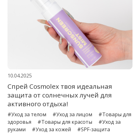
10.04.2025
Спрей Cosmolex твоя идеальная
защита от солнечных лучей для
активного отдыха!
#Уход за телом
#Уход за лицом
#Товары для
здоровья
#Товары для красоты
#Уход за
руками
#Уход за кожей
#SPF-защита