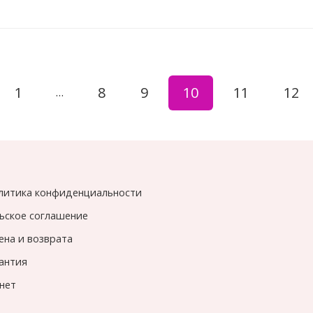
1
8
9
10
11
12
…
литика конфиденциальности
ьское соглашение
ена и возврата
рантия
нет