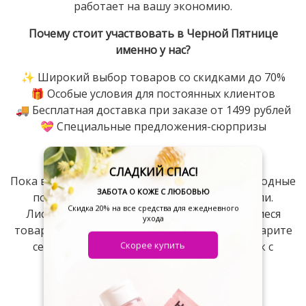
работает на вашу экономию.
Почему стоит участвовать в Черной Пятнице
именно у нас?
✨ Широкий выбор товаров со скидками до 70%
🎁 Особые условия для постоянных клиентов
🚚 Бесплатная доставка при заказе от 1499 рублей
💝 Специальные предложения-сюрпризы
Не откладывайте счастье на потом!
СЛАДКИЙ СПАС!
Пока вы читаете это предложение, самые выгодные
ЗАБОТА О КОЖЕ С ЛЮБОВЬЮ
позиции уже разбирают другие покупатели.
Скидка 20% на все средства для ежедневного
Листайте каталог, добавляйте понравившиеся
ухода
товары в корзину и оформляйте заказ — подарите
Скорее купить
себе и близким радость выгодных покупок с
Cosmolex!