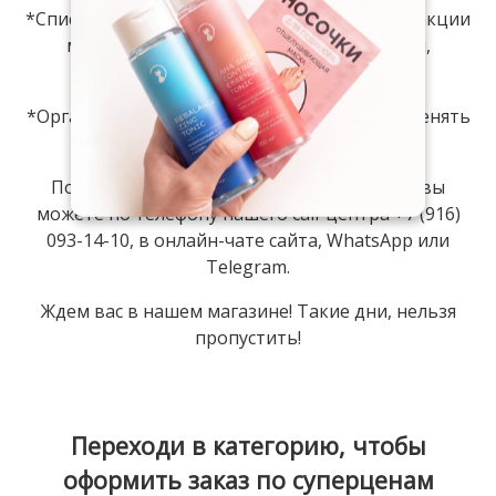
*Список товаров и размер скидки во время акции
могут быть изменены. Бонусы на товары,
участвующие в акции, начисляются.
*Организатор оставляет за собой право изменять
сроки и условия проведения акции.
Получить дополнительную информацию вы
можете по телефону нашего сall-центра +7 (916)
093-14-10, в онлайн-чате сайта, WhatsApp или
Telegram.
Ждем вас в нашем магазине! Такие дни, нельзя
пропустить!
Переходи в категорию, чтобы
оформить заказ по суперценам