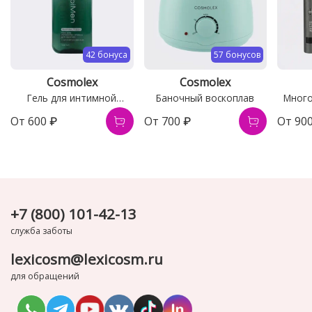
42 бонуса
57 бонусов
Cosmolex
Cosmolex
Гель для интимной
Баночный воскоплав
Мног
гигиены мужской
тримме
От
600 ₽
От
700 ₽
От
90
+7 (800) 101-42-13
служба заботы
lexicosm@lexicosm.ru
для обращений