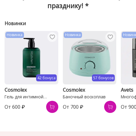
празднику! *
Новинки
Новинка
Новинка
Новин
42 бонуса
57 бонусов
Cosmolex
Cosmolex
Avets
Гель для интимной
Баночный воскоплав
Многоф
гигиены мужской
тримме
От
600 ₽
От
700 ₽
От
90