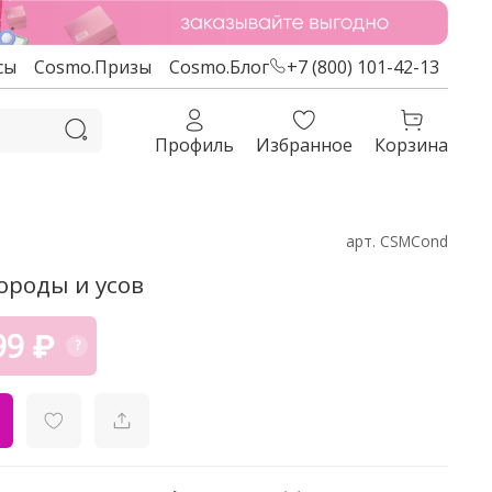
сы
Cosmo.Призы
Cosmo.Блог
+7 (800) 101-42-13
Профиль
Избранное
Корзина
арт.
CSMCond
ороды и усов
99 ₽
?