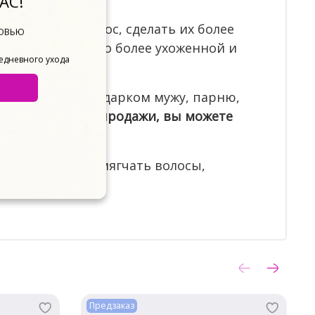
АС!
е и красоту волос, сделать их более
БОВЬЮ
бороду визуально более ухоженной и
жедневного ухода
 и полезным подарком мужу, парню,
есть акции и распродажи, вы можете
орый помогает смягчать волосы,
день.
Предзаказ