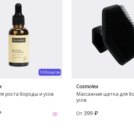
19 бонусов
x
Cosmolex
я роста бороды и усов
Массажная щетка для б
усов
₽
399 ₽
От