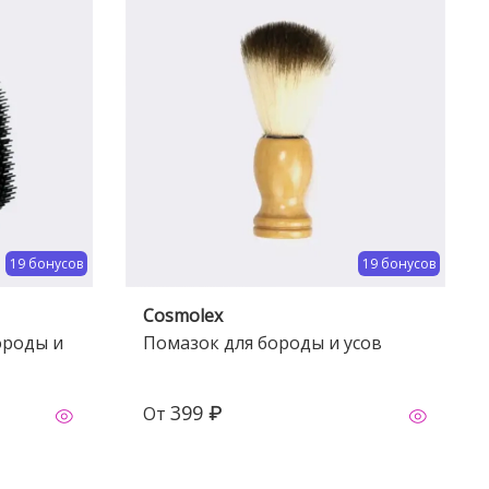
19 бонусов
19 бонусов
Cosmolex
ороды и
Помазок для бороды и усов
399 ₽
От