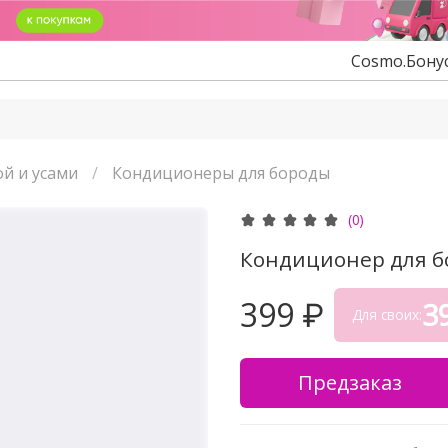
Cosmo.Бону
ой и усами
Кондиционеры для бороды
(0)
Кондиционер для б
399 ₽
3
Для своих:
Предзаказ