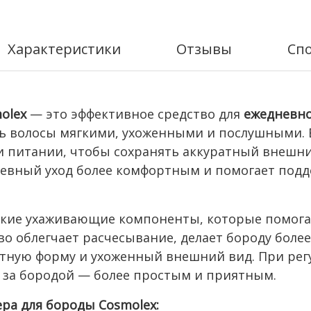
Характеристики
Отзывы
Сп
olex
— это эффективное средство для
ежедневно
ь волосы мягкими, ухоженными и послушными. Бо
и питании, чтобы сохранять аккуратный внешний
невный уход более комфортным и помогает под
гкие ухаживающие компоненты, которые помог
тво облегчает расчесывание, делает бороду боле
атную форму и ухоженный внешний вид. При ре
д за бородой — более простым и приятным.
а для бороды Cosmolex: