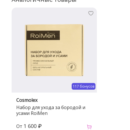
117 бонусов
Cosmolex
Набор для ухода за бородой и
усами RoiMen
1 600 ₽
От