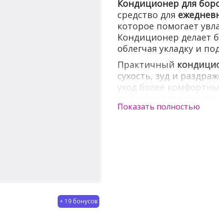
Кондиционер для боро
средство для
ежедневн
которое помогает увла
Кондиционер делает б
облегчая укладку и п
Практичный
кондици
сухость, зуд и раздр
уход более комфортны
выбором для мужчин, 
Показать полностью
качественный уход за 
+ 19 бонусов