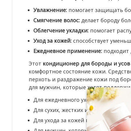
Увлажнение:
помогает защищать бор
Смягчение волос:
делает бороду бол
Облегчение укладки:
помогает расп
Уход за кожей:
способствует уменьш
Ежедневное применение:
подходит д
Этот
кондиционер для бороды и усов
комфортное состояние кожи. Средств
перхоть и раздражение кожи под бор
для мужчин, которые хотят поддержив
Для ежедневного ухода за бородой и
Для сухих, жестких и непослушных в
Для ухода за кожей под бородой и 
Для мужчин, которые ценят мягкост