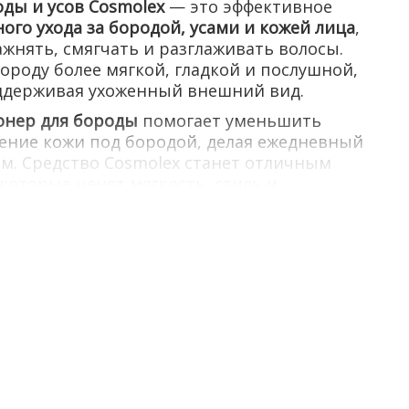
ды и усов Cosmolex
— это эффективное
ого ухода за бородой, усами и кожей лица
,
жнять, смягчать и разглаживать волосы.
ороду более мягкой, гладкой и послушной,
оддерживая ухоженный внешний вид.
онер для бороды
помогает уменьшить
ажение кожи под бородой, делая ежедневный
м. Средство Cosmolex станет отличным
которые ценят мягкость, стиль и
собой.