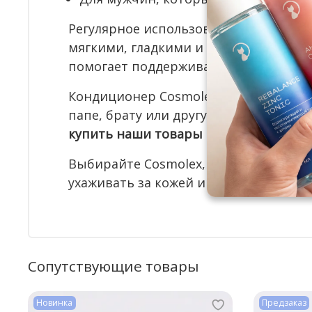
Регулярное использование
средства д
мягкими, гладкими и послушными. Ко
помогает поддерживать аккуратный 
Кондиционер Cosmolex станет отлич
папе, брату или другу на день рожде
купить наши товары в подарок со ски
Выбирайте Cosmolex, если хотите п
ухаживать за кожей и поддерживать 
Сопутствующие товары
Новинка
Предзаказ