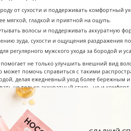
оду от сухости и поддерживать комфортный ух
ее мягкой, гладкой и приятной на ощупь.
утывать волосы и поддерживать аккуратную фо
ению зуда, сухости и ощущения раздражения по
ля регулярного мужского ухода за бородой и ус
помогает не только улучшить внешний вид воло
о может помочь справиться с такими распростр
одой, делая ежедневный уход более бережным и
ать не только аккуратный стиль, но и комфорт 
 усами.
олос.
уменьшения дискомфорта.
ь, аккуратность и ухоженный внешний вид.