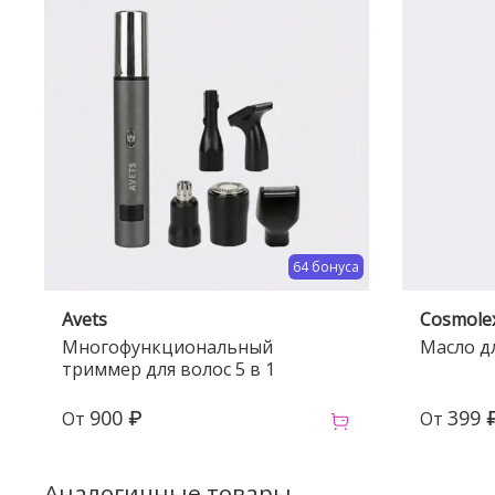
64 бонуса
Avets
Cosmole
Многофункциональный
Масло дл
триммер для волос 5 в 1
900 ₽
399 
От
От
Аналогичные товары