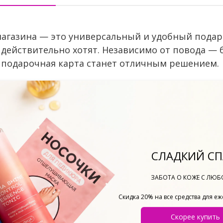
магазина — это универсальный и удобный пода
действительно хотят. Независимо от повода — б
 подарочная карта станет отличным решением.
арту?
ого случая и любого человека.
подарок по своему вкусу.
ую карту можно использовать для покупок в на
СЛАДКИЙ СП
иналы, чтобы вы могли выбрать подходящую су
у?
ЗАБОТА О КОЖЕ С ЛЮ
ронной почте или другим способом.
Скидка 20% на все средства для е
и выберите понравившиеся товары.
Скорее купить