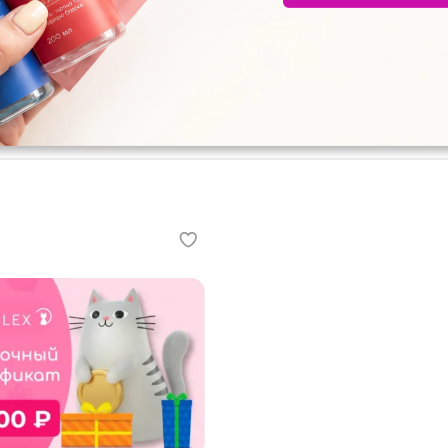
здесь
одарок, это возможность сделать ваших близки
тят. Сделайте подарок, который запомнится над