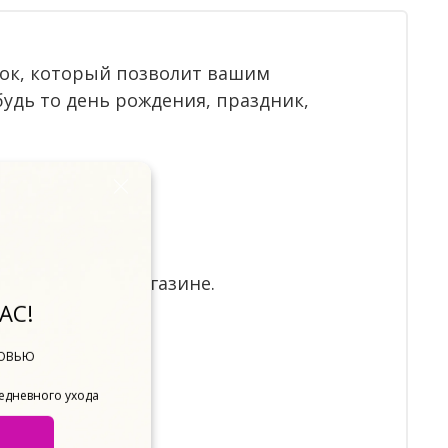
рок, который позволит вашим
удь то день рождения, праздник,
шем интернет-магазине.
АС!
мму.
БОВЬЮ
жедневного ухода