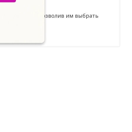
х счастливыми, позволив им выбрать
олго!