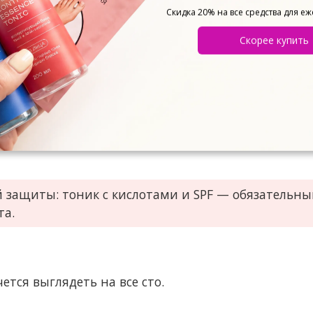
лица с кислотами
для мягкого обновления кожи и 
Скидка 20% на все средства для е
Скорее купить
и проверять качество нанесения солнцезащиты с
ку или бороду,
поддерживайте аккуратную форму
ос или окантовки.
 защиты: тоник с кислотами и SPF — обязательн
та.
ется выглядеть на все сто.