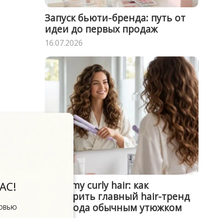
Запуск бьюти‑бренда: путь от
идеи до первых продаж
16.07.2026
I love my curly hair: как
АС!
повторить главный hair-тренд
2026 года обычным утюжком
БОВЬЮ