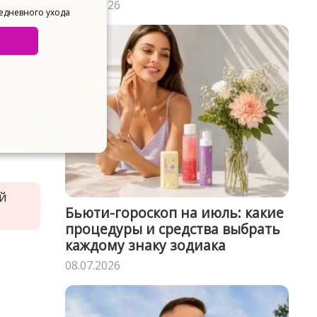
15.07.2026
более
жедневного ухода
 с
ый
Бьюти-гороскоп на июль: какие
процедуры и средства выбрать
каждому знаку зодиака
08.07.2026