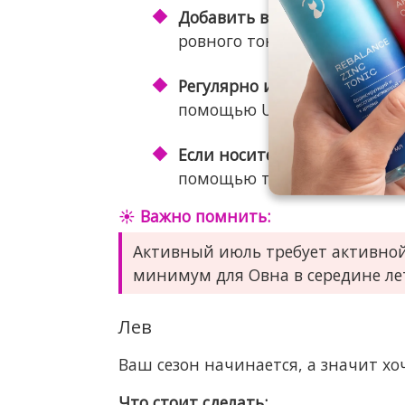
Добавить в уход тоник для 
ровного тона.
Регулярно использовать SPF
помощью UV-зеркала.
Если носите короткую стриж
помощью триммера для вол
☀️ Важно помнить:
Активный июль требует активной
минимум для Овна в середине ле
Лев
Ваш сезон начинается, а значит хоч
Что стоит сделать: