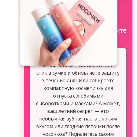
☀️
Ответьте на вопрос и получите
скидку 20%!
А какой у вас бьюти-ритуал
летом? Может, вы носите SPF-
стик в сумке и обновляете защиту
в течение дня? Или собираете
компактную косметичку для
отпуска с любимыми
сыворотками и масками? А может,
ваш летний секрет — это
необычная зубная паста с ярким
вкусом или гладкие пяточки после
носочков? Поделитесь своим