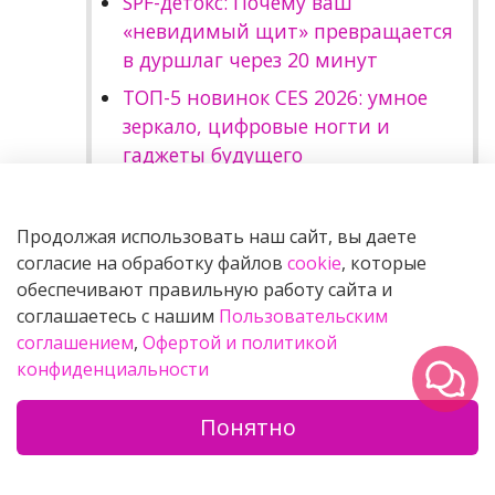
SPF-детокс: Почему ваш
«невидимый щит» превращается
в дуршлаг через 20 минут
ТОП-5 новинок CES 2026: умное
зеркало, цифровые ногти и
гаджеты будущего
Что нужно для депиляции воском:
полный чек-лист материалов
Продолжая использовать наш сайт, вы даете
Влияние Луны на рост волос:
согласие на обработку файлов
cookie
, которые
научные факты против мифов
обеспечивают правильную работу сайта и
соглашаетесь с нашим
Пользовательским
Как уменьшить раздражение и
соглашением
,
Офертой и политикой
замедлить рост волос после
конфиденциальности
депиляции воском?
«Барберкопия» не работает:
Понятно
0
почему нельзя выбрать стрижку
Каталог
Поиск
Корзина
Избранное
Профиль
только по фото из Инстаграма