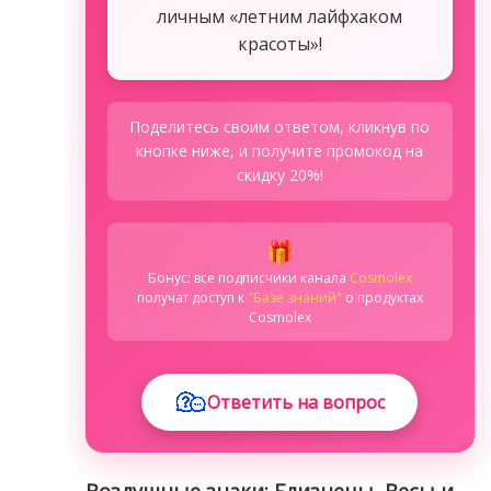
личным «летним лайфхаком
красоты»!
Поделитесь своим ответом, кликнув по
кнопке ниже, и получите промокод на
скидку 20%!
🎁
Бонус: все подписчики канала
Cosmolex
получат доступ к
"Базе знаний"
о продуктах
Cosmolex
Ответить на вопрос