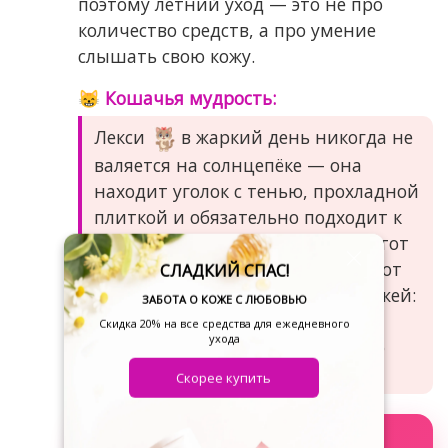
поэтому летний уход — это не про
количество средств, а про умение
слышать свою кожу.
😸 Кошачья мудрость:
Лекси
в жаркий день никогда не
валяется на солнцепёке — она
находит уголок с тенью, прохладной
плиткой и обязательно подходит к
мисочке с водой. Мы переняли этот
«кошачий ритуал» и заложили тот
СЛАДКИЙ СПАС!
же принцип в летний уход за кожей:
ЗАБОТА О КОЖЕ С ЛЮБОВЬЮ
больше тени и SPF, больше
Скидка 20% на все средства для ежедневного
ухода
увлажнения и меньше всего, что
пересушивает. 🐈☀️
Скорее купить