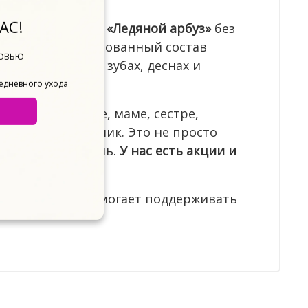
АС!
ктики кариеса и
«Ледяной арбуз»
без
ухода. Сбалансированный состав
БОВЬЮ
т заботиться о зубах, деснах и
жедневного ухода
 девушке, жене, маме, сестре,
ой другой праздник. Это не просто
лыбки каждый день.
У нас есть акции и
аст
, который помогает поддерживать