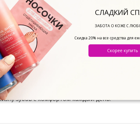
СЛАДКИЙ СП
:
«Ледяная мята»
с фторидом натрия для профила
х, кто предпочитает альтернативный вариант 
ЗАБОТА О КОЖЕ С ЛЮ
рного использования, а мягкое действие помогае
.
Скидка 20% на все средства для е
Скорее купить
й упаковке
станет полезным и стильным подарком
ку на 8 марта, 14 февраля, день рождения и люб
бор в пользу комфорта, свежести и красивой у
товары в подарок со скидкой!
олучить надежный
набор отбеливающих зубных п
лизну зубов с комфортом каждый день.