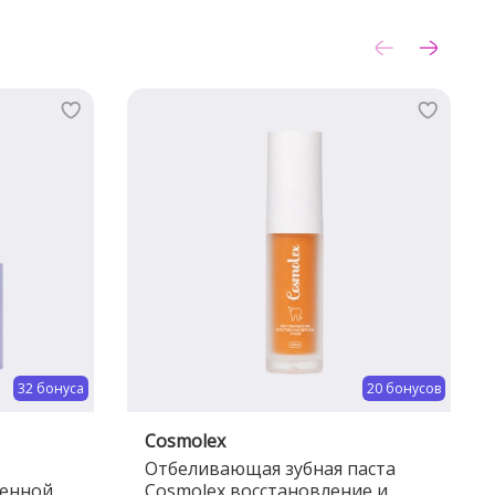
32 бонуса
20 бонусов
Cosmolex
Отбеливающая зубная паста
венной
Cosmolex восстановление и