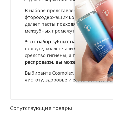
В наборе представлены две формулы
фторосодержащих компонентов для те
делает пасты подходящими для регуля
межзубных промежутках каждый день
Этот
набор зубных паст в подарочно
подруге, коллеге или близкому челове
средство гигиены, а продуманный вы
распродажи, вы можете купить наши 
Выбирайте Cosmolex, если хотите п
чистоту, здоровье и естественную бе
Сопутствующие товары