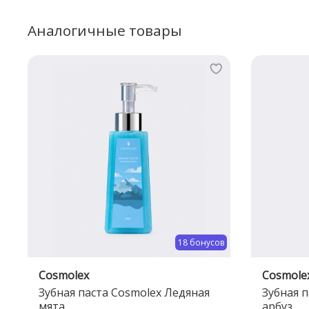
Аналогичные товары
18 бонусов
Cosmolex
Cosmole
Зубная паста Cosmolex Ледяная
Зубная 
мята
арбуз