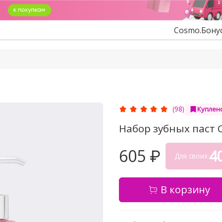
Cosmo.Бону
(98)
Куплено
Набор зубных паст 
605 ₽
4
Для своих:
В корзину