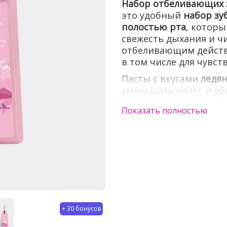
Набор отбеливающих з
это удобный
набор зу
полостью рта
, которы
свежесть дыхания и ч
отбеливающим действ
в том числе для чувст
Пасты с вкусами
ледян
уменьшать налет и о
каждый день. Практич
Показать полностью
Cosmolex удобным для 
+ 30 бонусов