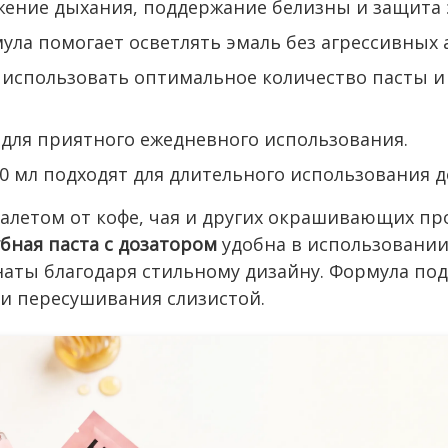
ение дыхания, поддержание белизны и защита 
ула помогает осветлять эмаль без агрессивных 
 использовать оптимальное количество пасты и
 для приятного ежедневного использования.
0 мл подходят для длительного использования д
налетом от кофе, чая и других окрашивающих пр
бная паста с дозатором
удобна в использовании
аты благодаря стильному дизайну. Формула под
 и пересушивания слизистой.
полостью рта.
лизну эмали и свежесть дыхания.
атного очищения.
ят практичные и полезные товары.