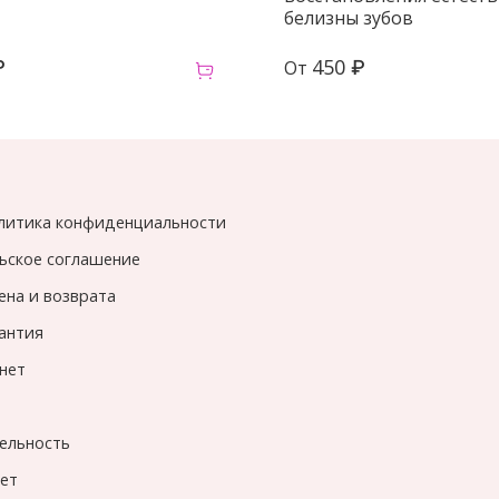
белизны зубов
₽
450 ₽
От
литика конфиденциальности
ьское соглашение
ена и возврата
рантия
нет
ельность
вет