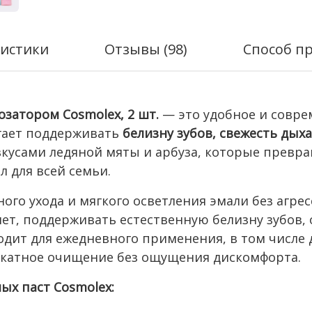
истики
Отзывы (98)
Способ п
затором Cosmolex, 2 шт.
— это удобное и совре
огает поддерживать
белизну зубов, свежесть дых
вкусами ледяной мяты и арбуза, которые превр
 для всей семьи.
ого ухода и мягкого осветления эмали без агре
т, поддерживать естественную белизну зубов, 
одит для ежедневного применения, в том числе 
икатное очищение без ощущения дискомфорта.
х паст Cosmolex: