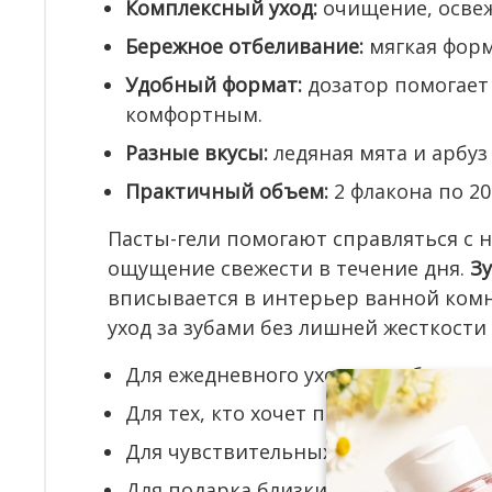
Комплексный уход:
очищение, освеж
Бережное отбеливание:
мягкая форм
Удобный формат:
дозатор помогает
комфортным.
Разные вкусы:
ледяная мята и арбуз
Практичный объем:
2 флакона по 20
Пасты-гели помогают справляться с 
ощущение свежести в течение дня.
Зу
вписывается в интерьер ванной комн
уход за зубами без лишней жесткости
Для ежедневного ухода за зубами и 
Для тех, кто хочет поддерживать бе
Для чувствительных зубов и делик
Для подарка близким, которые цен