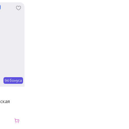
94 бонуса
ская