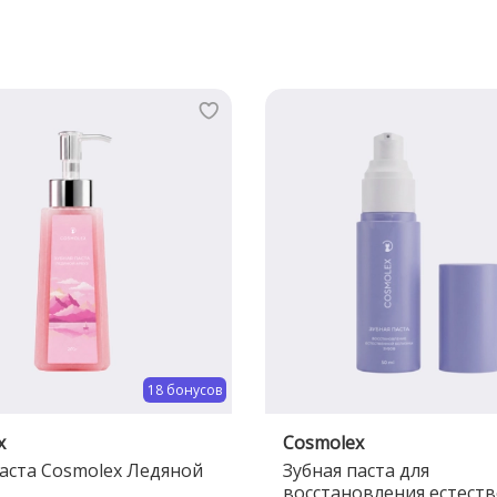
18 бонусов
x
Cosmolex
паста Cosmolex Ледяной
Зубная паста для
восстановления естест