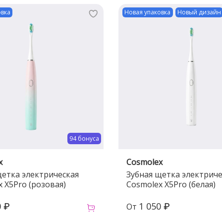
овка
Новая упаковка
Новый дизайн
94 бонуса
x
Cosmolex
щетка электрическая
Зубная щетка электриче
 X5Prо (розовая)
Cosmolex X5Prо (белая)
0 ₽
1 050 ₽
От