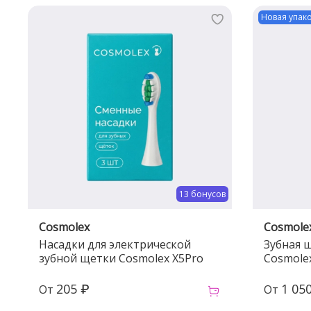
Новая упак
13 бонусов
Cosmolex
Cosmole
Насадки для электрической
Зубная 
зубной щетки Cosmolex X5Prо
Cosmolex
205 ₽
1 05
От
От